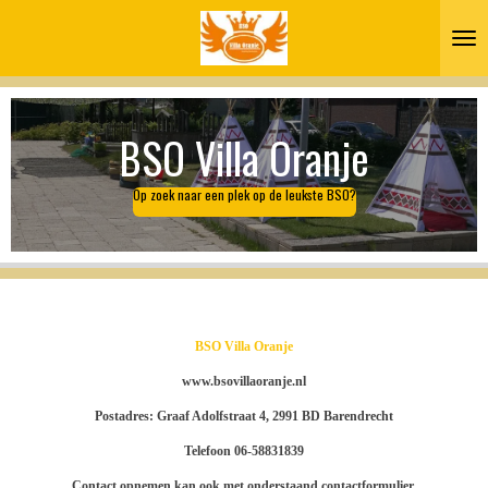
Ga
direct
naar
de
hoofdinhoud
BSO Villa Oranje
Op zoek naar een plek op de leukste BSO?
BSO Villa Oranje
www.bsovillaoranje.nl
Postadres: Graaf Adolfstraat 4, 2991 BD Barendrecht
Telefoon 06-58831839
Contact opnemen kan ook met onderstaand contactformulier.