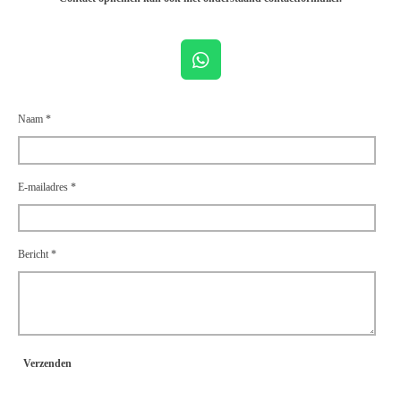
W
h
a
Naam *
t
s
A
p
E-mailadres *
p
Bericht *
Verzenden